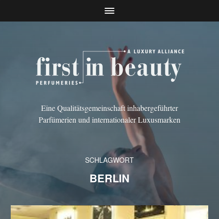
Eine Qualitätsgemeinschaft inhabergeführter
Parfümerien und internationaler Luxusmarken
SCHLAGWORT
BERLIN