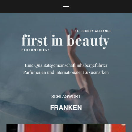
Eine Qualitätsgemeinschaft inhabergeführter
Parfümerien und internationaler Luxusmarken
SCHLAGWORT
FRANKEN