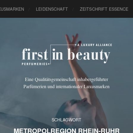
XUSMARKEN
LEIDENSCHAFT
ZEITSCHRIFT ESSENCE
Eine Qualitätsgemeinschaft inhabergeführter
Parfümerien und internationaler Luxusmarken
SCHLAGWORT
METROPOLREGION RHEIN-RUHR