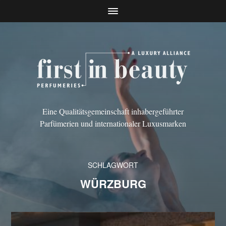
Eine Qualitätsgemeinschaft inhabergeführter
Parfümerien und internationaler Luxusmarken
SCHLAGWORT
WÜRZBURG