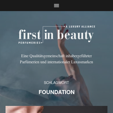
Eine Qualitätsgemeinschaft inhabergeführter
Parfümerien und internationaler Luxusmarken
SCHLAGWORT
FOUNDATION